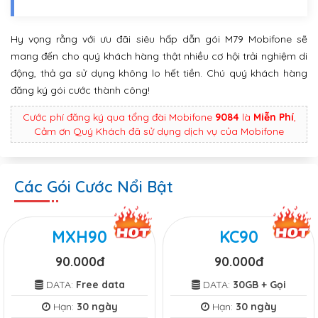
Hy vọng rằng với ưu đãi siêu hấp dẫn gói M79 Mobifone sẽ
mang đến cho quý khách hàng thật nhiều cơ hội trải nghiệm di
động, thả ga sử dụng không lo hết tiền. Chú quý khách hàng
đăng ký gói cước thành công!
Cước phí đăng ký qua tổng đài Mobifone
9084
là
Miễn Phí
,
Cảm ơn Quý Khách đã sử dụng dịch vụ của Mobifone
Các Gói Cước Nổi Bật
MXH90
KC90
90.000đ
90.000đ
DATA:
Free data
DATA:
30GB + Gọi
Hạn:
30 ngày
Hạn:
30 ngày