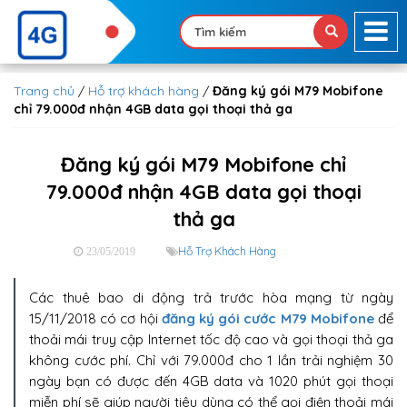
Trang chủ
/
Hỗ trợ khách hàng
/
Đăng ký gói M79 Mobifone
chỉ 79.000đ nhận 4GB data gọi thoại thả ga
Đăng ký gói M79 Mobifone chỉ
79.000đ nhận 4GB data gọi thoại
thả ga
Hỗ Trợ Khách Hàng
23/05/2019
Các thuê bao di động trả trước hòa mạng từ ngày
15/11/2018 có cơ hội
đăng ký gói cước M79 Mobifone
để
thoải mái truy cập Internet tốc độ cao và gọi thoại thả ga
không cước phí. Chỉ với 79.000đ cho 1 lần trải nghiệm 30
ngày bạn có được đến 4GB data và 1020 phút gọi thoại
miễn phí sẽ giúp người tiêu dùng có thể gọi điện thoải mái