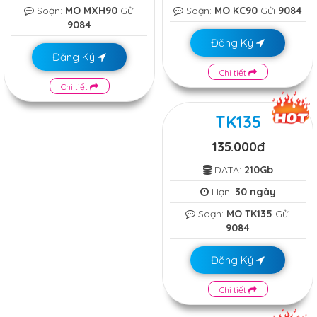
Soạn:
MO MXH90
Gửi
Soạn:
MO KC90
Gửi
9084
9084
Đăng Ký
Đăng Ký
Chi tiết
Chi tiết
TK135
135.000đ
DATA:
210Gb
Hạn:
30 ngày
Soạn:
MO TK135
Gửi
9084
Đăng Ký
Chi tiết