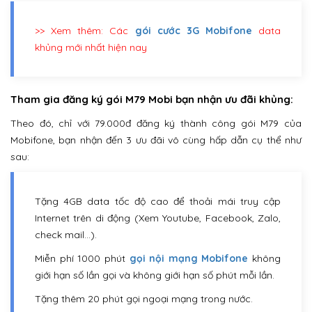
>> Xem thêm: Các
gói cước 3G Mobifone
data
khủng mới nhất hiện nay
Tham gia đăng ký gói M79 Mobi bạn nhận ưu đãi khủng:
Theo đó, chỉ với 79.000đ đăng ký thành công gói M79 của
Mobifone, bạn nhận đến 3 ưu đãi vô cùng hấp dẫn cụ thể như
sau:
Tặng 4GB data tốc độ cao để thoải mái truy cập
Internet trên di động (Xem Youtube, Facebook, Zalo,
check mail…).
Miễn phí 1000 phút
gọi nội mạng Mobifone
không
giới hạn số lần gọi và không giới hạn số phút mỗi lần.
Tặng thêm 20 phút gọi ngoại mạng trong nước.