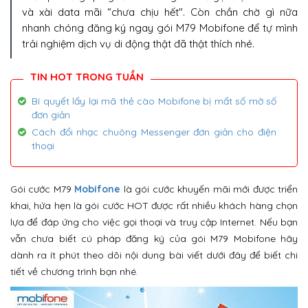
và xài data mãi “chưa chịu hết". Còn chần chờ gì nữa
nhanh chóng đăng ký ngay gói M79 Mobifone để tự mình
trải nghiệm dịch vụ di động thật đã thật thích nhé.
Bí quyết lấy lại mã thẻ cào Mobifone bị mất số mờ số
đơn giản
Cách đổi nhạc chuông Messenger đơn giản cho điện
thoại
Gói cước M79
Mobifone
là gói cước khuyến mãi mới được triển
khai, hứa hẹn là gói cước HOT được rất nhiều khách hàng chọn
lựa để đáp ứng cho việc gọi thoại và truy cập Internet. Nếu bạn
vẫn chưa biết cú pháp đăng ký của gói M79 Mobifone hãy
dành ra ít phút theo dõi nội dung bài viết dưới đây để biết chi
tiết về chương trình bạn nhé.