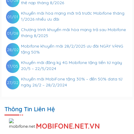
01/08
thẻ nạp tháng 8/2026
Khuyến mãi hòa mạng mới trả trước Mobifone tháng
01/01
1/2026 nhiều ưu đãi
Chương trình khuyến mãi hòa mạng trả sau Mobifone
01/08
tháng 8/2025
Mobifone khuyến mãi 28/2/2025 ưu đãi NGÀY VÀNG
28/02
tặng 50%
Khuyến mãi đăng ký 4G Mobifone tặng tiền từ ngày
17/05
20/5 – 22/5/2024
Khuyến mãi MobiFone tặng 30% – đến 50% data từ
27/02
ngày 26/2 – 28/2/2024
Thông Tin Liên Hệ
MOBIFONE.NET.VN