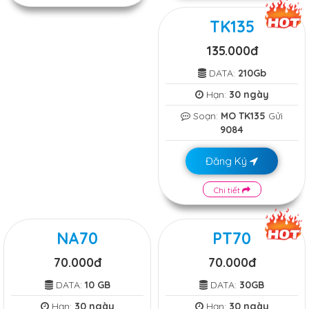
TK135
135.000đ
DATA:
210Gb
Hạn:
30 ngày
Soạn:
MO TK135
Gửi
9084
Đăng Ký
Chi tiết
NA70
PT70
70.000đ
70.000đ
DATA:
10 GB
DATA:
30GB
Hạn:
30 ngày
Hạn:
30 ngày