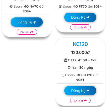
Soạn:
MO NA70
Gửi
Soạn:
MO PT70
Gửi
9084
9084
Đăng Ký
Đăng Ký
Chi tiết
Chi tiết
KC120
120.000đ
DATA:
45GB + Gọi
Hạn:
30 ngày
Soạn:
MO KC120
Gửi
9084
Đăng Ký
Chi tiết