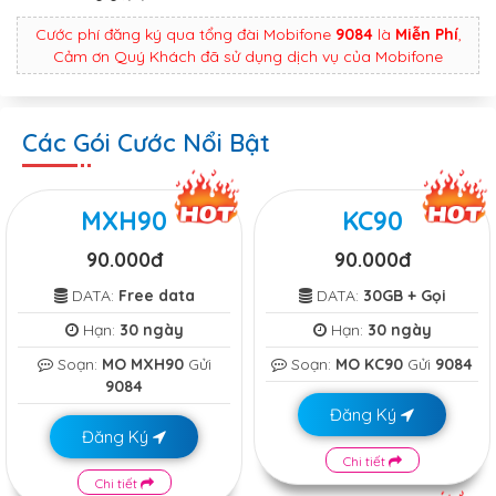
Cước phí đăng ký qua tổng đài Mobifone
9084
là
Miễn Phí
,
Cảm ơn Quý Khách đã sử dụng dịch vụ của Mobifone
Các Gói Cước Nổi Bật
MXH90
KC90
90.000đ
90.000đ
DATA:
Free data
DATA:
30GB + Gọi
Hạn:
30 ngày
Hạn:
30 ngày
Soạn:
MO MXH90
Gửi
Soạn:
MO KC90
Gửi
9084
9084
Đăng Ký
Đăng Ký
Chi tiết
Chi tiết