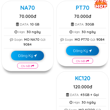
NA70
PT70
70.000đ
70.000đ
DATA:
10 GB
DATA:
30GB
Hạn:
30 ngày
Hạn:
30 ngày
Soạn:
MO NA70
Gửi
Soạn:
MO PT70
Gửi
9084
9084
Đăng Ký
Đăng Ký
Chi tiết
Chi tiết
KC120
120.000đ
DATA:
45GB + Gọi
Hạn:
30 ngày
Soạn:
MO KC120
Gửi