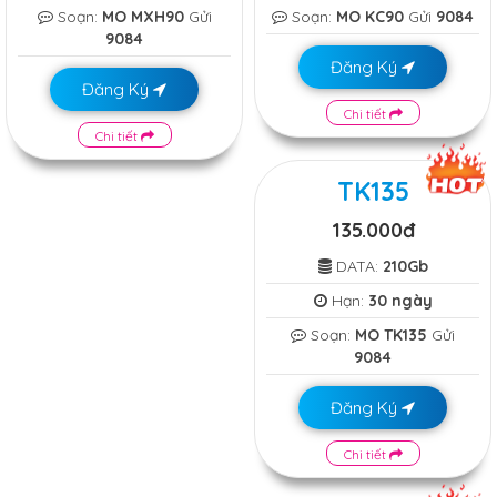
Soạn:
MO MXH90
Gửi
Soạn:
MO KC90
Gửi
9084
9084
Đăng Ký
Đăng Ký
Chi tiết
Chi tiết
TK135
135.000đ
DATA:
210Gb
Hạn:
30 ngày
Soạn:
MO TK135
Gửi
9084
Đăng Ký
Chi tiết