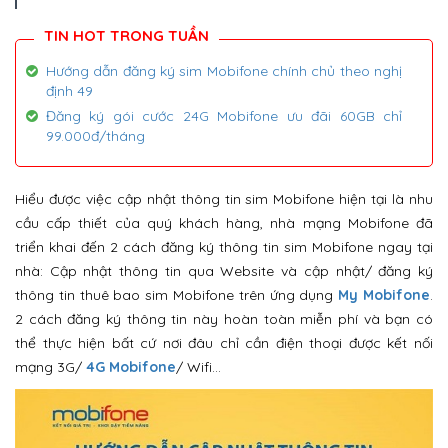
Hướng dẫn đăng ký sim Mobifone chính chủ theo nghị
định 49
Đăng ký gói cước 24G Mobifone ưu đãi 60GB chỉ
99.000đ/tháng
Hiểu được việc cập nhật thông tin sim Mobifone hiện tại là nhu
cầu cấp thiết của quý khách hàng, nhà mạng Mobifone đã
triển khai đến 2 cách đăng ký thông tin sim Mobifone ngay tại
nhà: Cập nhật thông tin qua Website và cập nhật/ đăng ký
thông tin thuê bao sim Mobifone trên ứng dụng
My Mobifone
.
2 cách đăng ký thông tin này hoàn toàn miễn phí và bạn có
thể thực hiện bất cứ nơi đâu chỉ cần điện thoại được kết nối
mạng 3G/
4G Mobifone
/ Wifi…