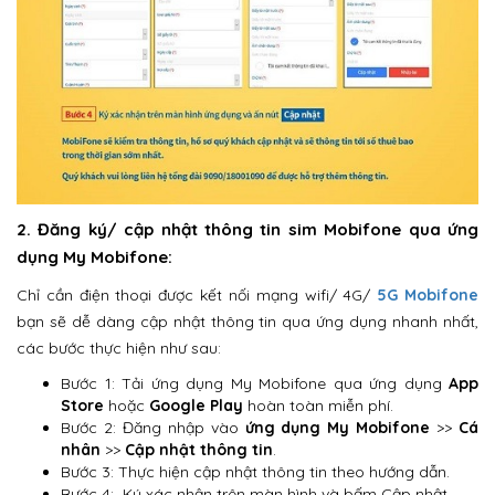
2. Đăng ký/ cập nhật thông tin sim Mobifone qua ứng
dụng My Mobifone:
Chỉ cần điện thoại được kết nối mạng wifi/ 4G/
5G Mobifone
bạn sẽ dễ dàng cập nhật thông tin qua ứng dụng nhanh nhất,
các bước thực hiện như sau:
Bước 1: Tải ứng dụng My Mobifone qua ứng dụng
App
Store
hoặc
Google Play
hoàn toàn miễn phí.
Bước 2: Đăng nhập vào
ứng dụng My Mobifone
>>
Cá
nhân
>>
Cập nhật thông tin
.
Bước 3: Thực hiện cập nhật thông tin theo hướng dẫn.
Bước 4: Ký xác nhận trên màn hình và bấm Cập nhật.