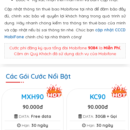
Cập nhật thông tin thuê bao Mobifone tại nhà để đảm bảo đầy
đủ, chính xác bảo vệ quyền lợi khách hàng trong quá trình sử
dụng. Hãy nhanh chóng kiểm tra thông tin thuê bao của mình
và cập nhật nếu bị sai thông tin nhé. Chúc bạn
cập nhật CCCD
MobiFone
chính chủ tại nhà thành công!
Cước phí đăng ký qua tổng đài Mobifone
9084
là
Miễn Phí
,
Cảm ơn Quý Khách đã sử dụng dịch vụ của Mobifone
Các Gói Cước Nổi Bật
MXH90
KC90
90.000đ
90.000đ
DATA:
Free data
DATA:
30GB + Gọi
Hạn:
30 ngày
Hạn:
30 ngày