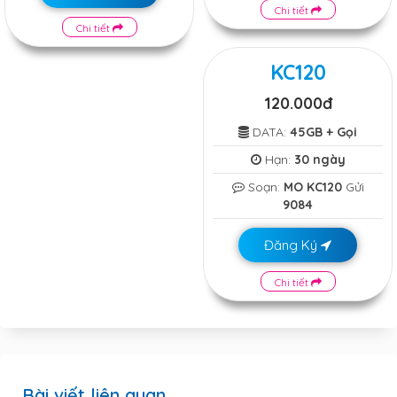
Chi tiết
Chi tiết
KC120
120.000đ
DATA:
45GB + Gọi
Hạn:
30 ngày
Soạn:
MO KC120
Gửi
9084
Đăng Ký
Chi tiết
Bài viết liên quan