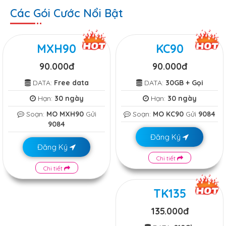
Các Gói Cước Nổi Bật
MXH90
KC90
90.000đ
90.000đ
DATA:
Free data
DATA:
30GB + Gọi
Hạn:
30 ngày
Hạn:
30 ngày
Soạn:
MO MXH90
Gửi
Soạn:
MO KC90
Gửi
9084
9084
Đăng Ký
Đăng Ký
Chi tiết
Chi tiết
TK135
135.000đ