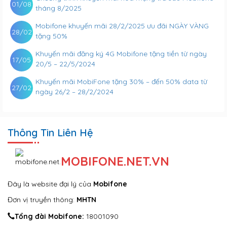
01/08
tháng 8/2025
Mobifone khuyến mãi 28/2/2025 ưu đãi NGÀY VÀNG
28/02
tặng 50%
Khuyến mãi đăng ký 4G Mobifone tặng tiền từ ngày
17/05
20/5 – 22/5/2024
Khuyến mãi MobiFone tặng 30% – đến 50% data từ
27/02
ngày 26/2 – 28/2/2024
Thông Tin Liên Hệ
MOBIFONE.NET.VN
Đây là website đại lý của
Mobifone
Đơn vị truyền thông:
MHTN
Tổng đài Mobifone:
18001090