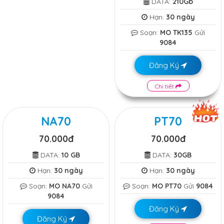
DATA:
210Gb
Hạn:
30 ngày
Soạn:
MO TK135
Gửi
9084
Đăng Ký
Chi tiết
NA70
PT70
70.000đ
70.000đ
DATA:
10 GB
DATA:
30GB
Hạn:
30 ngày
Hạn:
30 ngày
Soạn:
MO NA70
Gửi
Soạn:
MO PT70
Gửi
9084
9084
Đăng Ký
Đăng Ký