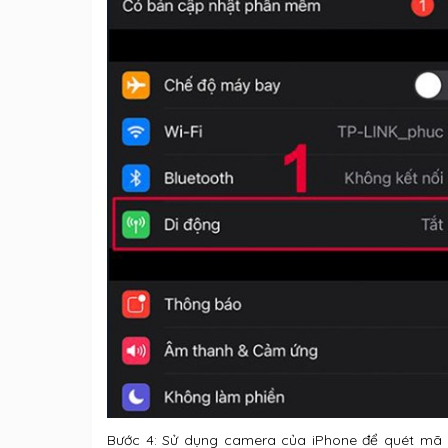
Bước 4: Sử dụng camera của iPhone để quét mã 