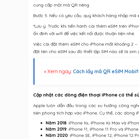
cung cấp một mã QR riêng.
Bước 5: Nếu có yêu cầu, quý khách hàng nhập mã 
*Lưu ý: Trước khi tiến hành cài thêm eSIM trên iP
ổn định với wifi để việc kết nối được thuận tiện nhé.
Việc cài đặt thêm eSIM cho iPhone mất khoảng 2 – 
đặt tên cho eSIM sau đó thiết lập SIM nào sẽ là sim 
» Xem ngay:
Cách lấy mã QR eSIM Mobi
Cập nhật các dòng điện thoại iPhone có thể s
Apple luôn dẫn đầu trong các xu hướng công ngh
tiên phong tích hợp vào iPhone. Cụ thể, các dòng i
Năm 2018
: iPhone Xs, iPhone Xs Max và iPhon
Năm 2019
: iPhone 11, iPhone 11 Pro và iPhone
Năm 2020
: iPhone SE, iPhone 12, iPhone 12 P