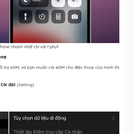
hone nhanh nhất chỉ với 1 phút
one
 trợ eSIM, và bạn muốn cài eSIM cho điện thoại của mình thì
o
Cài đặt
(Setting).