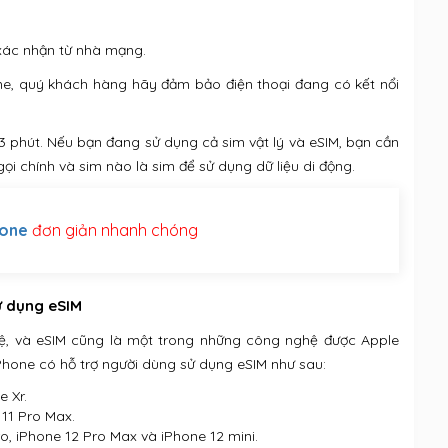
xác nhận từ nhà mạng.
hone, quý khách hàng hãy đảm bảo điện thoại đang có kết nổi
3 phút. Nếu bạn đang sử dụng cả sim vật lý và eSIM, bạn cần
gọi chính và sim nào là sim để sử dụng dữ liệu di động.
fone
đơn giản nhanh chóng
ử dụng eSIM
ệ, và eSIM cũng là một trong những công nghệ được Apple
Phone có hỗ trợ người dùng sử dụng eSIM như sau:
e Xr.
 11 Pro Max.
ro, iPhone 12 Pro Max và iPhone 12 mini.