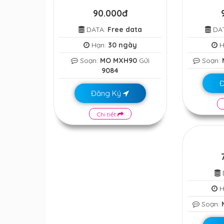
90.000đ
DATA:
Free data
DA
Hạn:
30 ngày
H
Soạn:
MO MXH90
Gửi
Soạn:
9084
Đăng Ký
Chi tiết
H
Soạn: