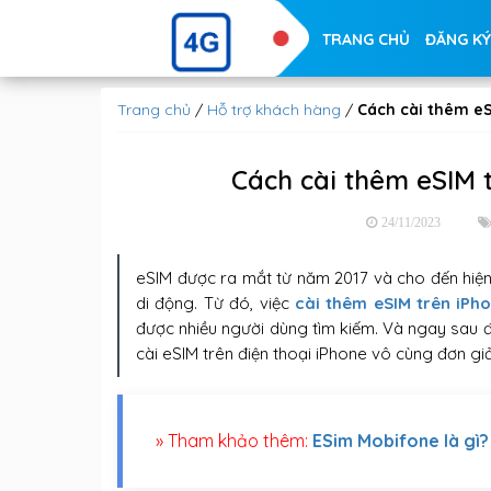
TRANG CHỦ
ĐĂNG KÝ
Trang chủ
/
Hỗ trợ khách hàng
/
Cách cài thêm eS
Cách cài thêm eSIM 
24/11/2023
eSIM được ra mắt từ năm 2017 và cho đến hiện
di động. Từ đó, việc
cài thêm eSIM trên iPh
được nhiều người dùng tìm kiếm. Và ngay sau 
cài eSIM trên điện thoại iPhone vô cùng đơn gi
» Tham khảo thêm:
ESim Mobifone là gì?