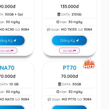
90.000đ
135.000đ
TA:
30GB + Gọi
DATA:
210Gb
ạn:
30 ngày
Hạn:
30 ngày
MO KC90
Gửi
9084
Soạn:
MO TK135
Gửi
9084
Đăng Ký
Đăng Ký
Chi tiết
Chi tiết
NA70
PT70
70.000đ
70.000đ
DATA:
10 GB
DATA:
30GB
ạn:
30 ngày
Hạn:
30 ngày
MO NA70
Gửi
9084
Soạn:
MO PT70
Gửi
9084