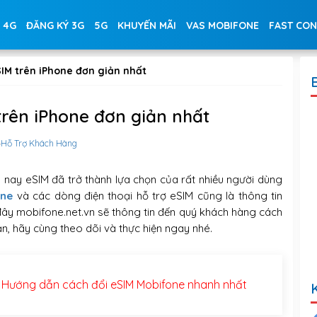
 4G
ĐĂNG KÝ 3G
5G
KHUYẾN MÃI
VAS MOBIFONE
FAST CO
IM trên iPhone đơn giản nhất
trên iPhone đơn giản nhất
Hỗ Trợ Khách Hàng
 nay eSIM đã trở thành lựa chọn của rất nhiều người dùng
one
và các dòng điện thoại hỗ trợ eSIM cũng là thông tin
đây mobifone.net.vn sẽ thông tin đến quý khách hàng cách
ản, hãy cùng theo dõi và thực hiện ngay nhé.
Hướng dẫn cách đổi eSIM Mobifone nhanh nhất