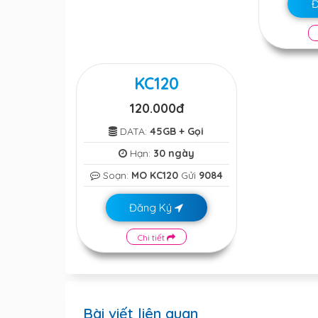
KC120
120.000đ
DATA:
45GB + Gọi
Hạn:
30 ngày
Soạn:
MO KC120
Gửi
9084
Đăng Ký
Chi tiết
Bài viết liên quan