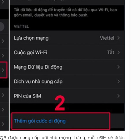
QR được cung cấp bởi nhà mạng. Lưu ý, mỗi eSIM sẽ được