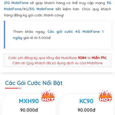
21G Mobifone
sẽ giúp khách hàng có thể truy cập mạng
3G
MobiFone
/4G/
5G Mobifone
tiết kiệm hơn. Chúc quý khách
hàng đăng ký gói cước thành công!
Tham khảo ngay:
Các gói cước 4G MobiFone 1
ngày
giá rẻ từ 5.000đ
Cước phí đăng ký qua tổng đài Mobifone
9084
là
Miễn Phí
,
Cảm ơn Quý Khách đã sử dụng dịch vụ của Mobifone
Các Gói Cước Nổi Bật
MXH90
KC90
90.000đ
90.000đ