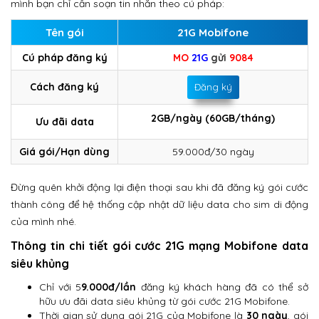
mình bạn chỉ cần soạn tin nhắn theo cú pháp:
Tên gói
21G Mobifone
Cú pháp đăng ký
MO
21G
gửi
9084
Cách đăng ký
Đăng ký
2GB/ngày (60GB/tháng)
Ưu đãi data
Giá gói/Hạn dùng
59.000đ/30 ngày
Đừng quên khởi động lại điện thoại sau khi đã đăng ký gói cước
thành công để hệ thống cập nhật dữ liệu data cho sim di động
của mình nhé.
Thông tin chi tiết gói cước 21G mạng Mobifone data
siêu khủng
Chỉ với 5
9.000đ/lần
đăng ký khách hàng đã có thể sở
hữu ưu đãi data siêu khủng từ gói cước 21G Mobifone.
Thời gian sử dụng gói 21G của Mobifone là
30 ngày
, gói