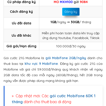
Cú pháp đăng ký
MO
MXH100
gửi
9084
Cách đăng ký
Đăng ký
1GB
/ngày ⇒
30GB
/ tháng
Ưu đãi data
Miễn phí hoàn toàn data khi truy cập
Ưu đãi khác
ứng dụng Youtube, Facebbok, Tiktok
Giá gói/Hạn dùng
100.000đ/30 ngày
Gói cước 21G Mobifone là
gói Mobifone 2GB/ngày
dành cho
thuê bao tại
khu vực 9 Mobifone
. Đăng ký gói cước 21G của
Mobifone với giá chỉ 59.000đ/tháng quý khách nhận về ngay
2GB data tốc độ cao mỗi ngày (60GB/tháng), hết 2GB trong
ngày vẫn được phép dùng mạng không giới hạn.
» Cập nhật mới: Các
gói cước Mobifone 60K 1
tháng
dành cho thuê bao di động