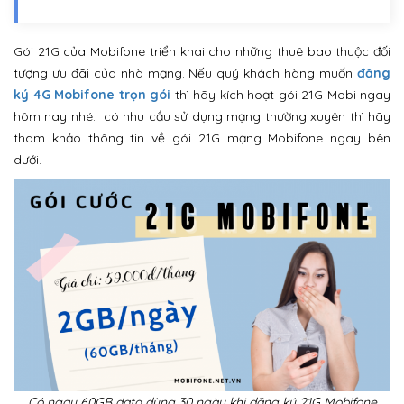
Gói 21G của Mobifone triển khai cho những thuê bao thuộc đối
tượng ưu đãi của nhà mạng. Nếu quý khách hàng muốn
đăng
ký 4G Mobifone trọn gói
thì hãy kích hoạt gói 21G Mobi ngay
hôm nay nhé. có nhu cầu sử dụng mạng thường xuyên thì hãy
tham khảo thông tin về gói 21G mạng Mobifone ngay bên
dưới.
Có ngay 60GB data dùng 30 ngày khi đăng ký 21G Mobifone