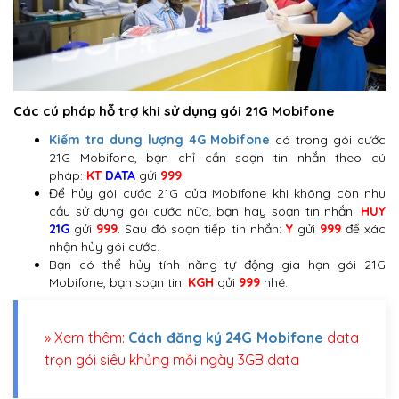
Các cú pháp hỗ trợ khi sử dụng gói 21G Mobifone
Kiểm tra dung lượng 4G Mobifone
có trong gói cước
21G Mobifone, bạn chỉ cần soạn tin nhắn theo cú
pháp:
KT
DATA
gửi
999
.
Để hủy gói cước 21G của Mobifone khi không còn nhu
cầu sử dụng gói cước nữa, bạn hãy soạn tin nhắn:
HUY
21G
gửi
999
. Sau đó soạn tiếp tin nhắn:
Y
gửi
999
để xác
nhận hủy gói cước.
Bạn có thể hủy tính năng tự động gia hạn gói 21G
Mobifone, bạn soạn tin:
KGH
gửi
999
nhé.
» Xem thêm:
Cách đăng ký 24G Mobifone
data
trọn gói siêu khủng mỗi ngày 3GB data