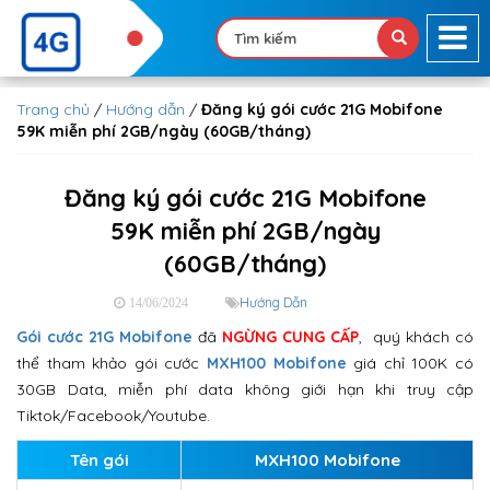
Trang chủ
/
Hướng dẫn
/
Đăng ký gói cước 21G Mobifone
59K miễn phí 2GB/ngày (60GB/tháng)
Đăng ký gói cước 21G Mobifone
59K miễn phí 2GB/ngày
(60GB/tháng)
Hướng Dẫn
14/06/2024
Gói cước 21G Mobifone
đã
NGỪNG CUNG CẤP
, quý khách có
thể tham khảo gói cước
MXH100 Mobifone
giá chỉ 100K có
30GB Data, miễn phí data không giới hạn khi truy cập
Tiktok/Facebook/Youtube.
Tên gói
MXH100 Mobifone