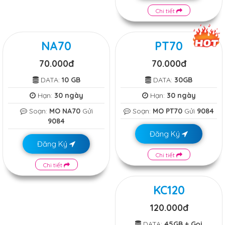
Chi tiết
NA70
PT70
70.000đ
70.000đ
DATA:
10 GB
DATA:
30GB
Hạn:
30 ngày
Hạn:
30 ngày
Soạn:
MO NA70
Gửi
Soạn:
MO PT70
Gửi
9084
9084
Đăng Ký
Đăng Ký
Chi tiết
Chi tiết
KC120
120.000đ
DATA:
45GB + Gọi