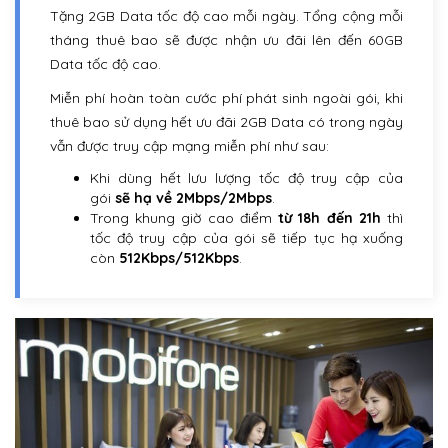
Tặng 2GB Data tốc độ cao mỗi ngày. Tổng cộng mỗi
tháng thuê bao sẽ được nhận ưu đãi lên đến 60GB
Data tốc độ cao.
Miễn phí hoàn toàn cước phí phát sinh ngoài gói, khi
thuê bao sử dụng hết ưu đãi 2GB Data có trong ngày
vẫn được truy cập mạng miễn phí như sau:
Khi dùng hết lưu lượng tốc độ truy cập của
gói
sẽ hạ về 2Mbps/2Mbps
.
Trong khung giờ cao điểm
từ 18h đến 21h
thì
tốc độ truy cập của gói sẽ tiếp tục hạ xuống
còn
512Kbps/512Kbps
.