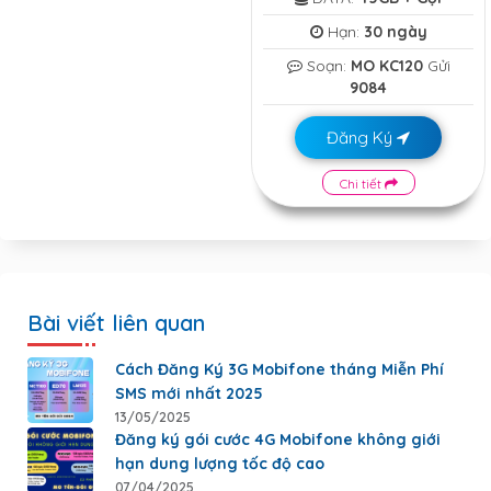
Hạn:
30 ngày
Soạn:
MO KC120
Gửi
9084
Đăng Ký
Chi tiết
Bài viết liên quan
Cách Đăng Ký 3G Mobifone tháng Miễn Phí
SMS mới nhất 2025
13/05/2025
Đăng ký gói cước 4G Mobifone không giới
hạn dung lượng tốc độ cao
07/04/2025