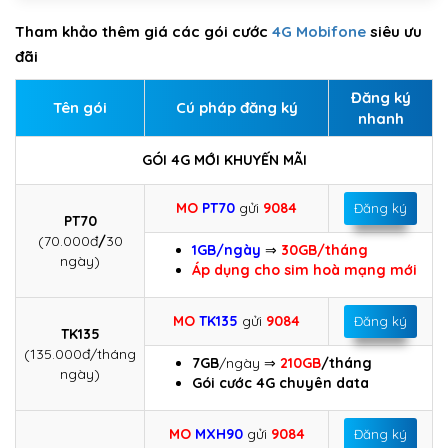
Tham khảo thêm giá các gói cước
4G Mobifone
siêu ưu
đãi
Đăng ký
Tên gói
Cú pháp đăng ký
nhanh
GÓI 4G MỚI KHUYẾN MÃI
MO
PT70
gửi
9084
Đăng ký
PT70
(70.000đ
/
30
1GB/ngày
⇒
30GB/tháng
ngày)
Áp dụng cho sim hoà mạng mới
MO
TK135
gửi
9084
Đăng ký
TK135
(135.000đ/tháng
7GB
/ngày ⇒
210GB
/tháng
ngày)
Gói cước 4G chuyên data
MO
MXH90
gửi
9084
Đăng ký