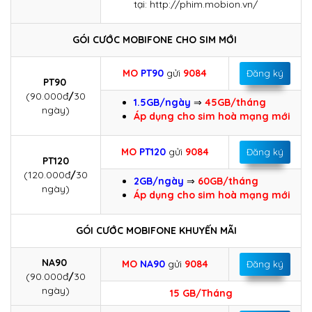
tại: http://phim.mobion.vn/
GÓI CƯỚC MOBIFONE CHO SIM MỚI
MO
PT90
gửi
9084
Đăng ký
PT90
(90.000đ
/
30
1.5GB/ngày
⇒
45GB/tháng
ngày)
Áp dụng cho sim hoà mạng mới
MO
PT120
gửi
9084
Đăng ký
PT120
(120.000đ
/
30
2GB/ngày
⇒
60GB/tháng
ngày)
Áp dụng cho sim hoà mạng mới
GÓI CƯỚC MOBIFONE KHUYẾN MÃI
NA90
MO
NA90
gửi
9084
Đăng ký
(90.000đ
/
30
ngày)
15 GB/Tháng