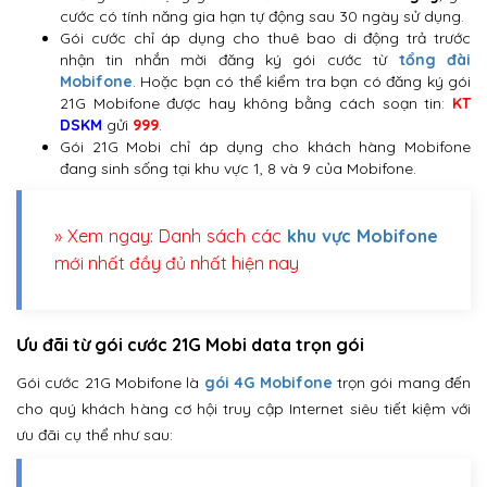
cước có tính năng gia hạn tự động sau 30 ngày sử dụng.
Gói cước chỉ áp dụng cho thuê bao di động trả trước
nhận tin nhắn mời đăng ký gói cước từ
tổng đài
Mobifone
. Hoặc bạn có thể kiểm tra bạn có đăng ký gói
21G Mobifone được hay không bằng cách soạn tin:
KT
DSKM
gửi
999
.
Gói 21G Mobi chỉ áp dụng cho khách hàng Mobifone
đang sinh sống tại khu vực 1, 8 và 9 của Mobifone.
» Xem ngay: Danh sách các
khu vực Mobifone
mới nhất đầy đủ nhất hiện nay
Ưu đãi từ gói cước 21G Mobi data trọn gói
Gói cước 21G Mobifone là
gói 4G Mobifone
trọn gói mang đến
cho quý khách hàng cơ hội truy cập Internet siêu tiết kiệm với
ưu đãi cụ thể như sau: