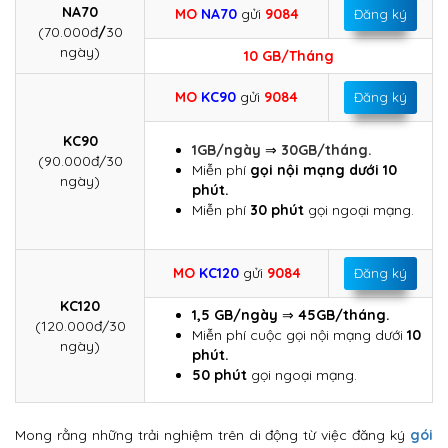
NA70
MO
NA70
gửi
9084
Đăng ký
(70.000đ
/
30
ngày)
10 GB/Tháng
MO
KC90
gửi
9084
Đăng ký
KC90
1GB/ngày
⇒
30GB/tháng.
(90.000đ/30
Miễn phí
gọi nội mạng dưới 10
ngày)
phút.
Miễn phí
30 phút
gọi ngoại mạng.
MO
KC120
gửi
9084
Đăng ký
KC120
1,5 GB/ngày
⇒
45GB/tháng.
(120.000đ/30
Miễn phí cuộc gọi nội mạng dưới
10
ngày)
phút.
50 phút
gọi ngoại mạng.
Mong rằng những trải nghiệm trên di động từ việc đăng ký
gói