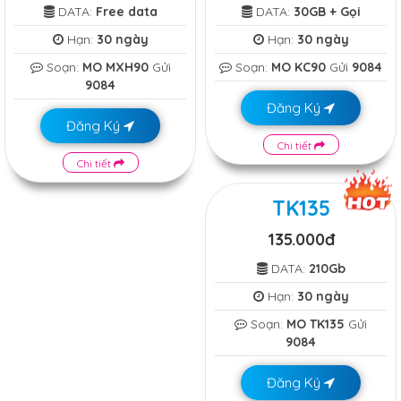
DATA:
Free data
DATA:
30GB + Gọi
Hạn:
30 ngày
Hạn:
30 ngày
Soạn:
MO MXH90
Gửi
Soạn:
MO KC90
Gửi
9084
9084
Đăng Ký
Đăng Ký
Chi tiết
Chi tiết
TK135
135.000đ
DATA:
210Gb
Hạn:
30 ngày
Soạn:
MO TK135
Gửi
9084
Đăng Ký