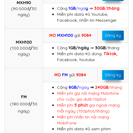
MXH90
Cộng
1GB
/ngà
y
⇒
30GB
/
tháng
(90.000đ
/
30
Miễn phí data 4G Youtube,
ngày)
Facebook, nhắn tin Messenger
MO
MXH100
gửi
9084
Đăng ký
MXH100
Cộng
1GB/ngày
⇒
30GB
/tháng
(100.000đ
/
30
Miễn phí data 4G dùng:
Tiktok,
ngày)
Facebook, Youtube
MO
FM
gửi
9084
Đăng ký
Cộng
8GB/
ngày
⇒
240GB
/tháng
Miễn phí gọi nội mạng Mobifone
FM
cho cuộc gọi dưới 10phút
(180.000đ
/
30
Miễn phí
5 phút
gọi ngoại mạng
ngày)
mỗi ngày (150phút/tháng)
Miễn phí nhắn tin nội mạng
MobiFone
Miễn phí data 4G xem phim