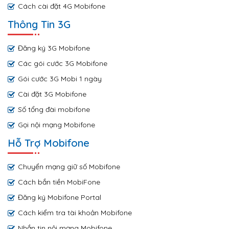
Cách cài đặt 4G Mobifone
Thông Tin 3G
Đăng ký 3G Mobifone
Các gói cước 3G Mobifone
Gói cước 3G Mobi 1 ngày
Cài đặt 3G Mobifone
Số tổng đài mobifone
Gọi nội mạng Mobifone
Hỗ Trợ Mobifone
Chuyển mạng giữ số Mobifone
Cách bắn tiền MobiFone
Đăng ký Mobifone Portal
Cách kiểm tra tài khoản Mobifone
Nhắn tin nội mạng Mobifone