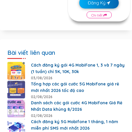
Đăng Ký
Chi tiết
Bài viết liên quan
Cách đăng ký gói 4G MobiFone 1, 3 và 7 ngày
(1 tuần) chỉ 5K, 10K, 30k
03/08/2026
Tổng hợp các gói cước 5G Mobifone giá rẻ
mới nhất 2026 tốc độ cao
02/08/2026
Danh sách các gói cước 4G Mobifone Giá Rẻ
Nhất Data khủng 8/2026
02/08/2026
Cách đăng ký 5G Mobifone 1 tháng, 1 năm
miễn phí SMS mới nhất 2026