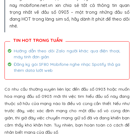
nay mobifone.net.vn xin chia sẻ tất cả thông tin quan
trọng nhất về đầu số 0903 – một trong những đầu số
đang HOT trong làng sim số, hãy dành ít phút để theo dõi
nhé.
Hướng dẫn theo dõi Zalo người khác qua điện thoại,
máy tính đơn giản
Đăng ký gói SF80 Mobifone nghe nhạc Spotify thả ga
thêm data lướt web
Có nhu cầu thường xuyên liên lạc đến đầu số 0903 hoặc muốn
hòa mạng đầu số 0903 mới thì việc tìm hiểu đầu số này đang
thuộc sở hữu của mạng nào là điều vô cùng cần thiết. Nếu như
trước đây, việc xác định mạng cho một đầu số vô cùng đơn
giản, thì giờ đây việc chuyển mạng giữ số đã và đang khiến bạn
cảm thấy khó khăn hơn. Tuy nhiên, bạn hoàn toàn có cách để
nhận biết mạng của đầu số.