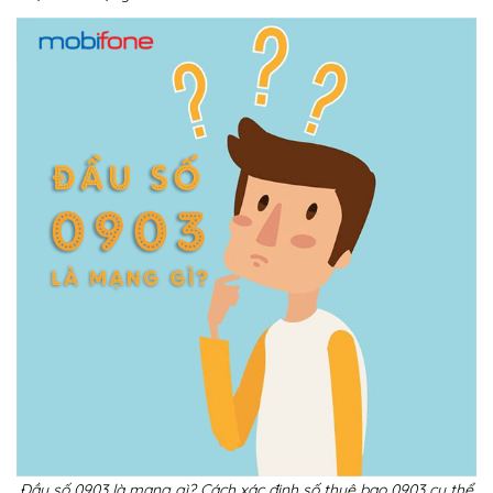
Đầu số 0903 là mạng gì? Cách xác định số thuê bao 0903 cụ thể