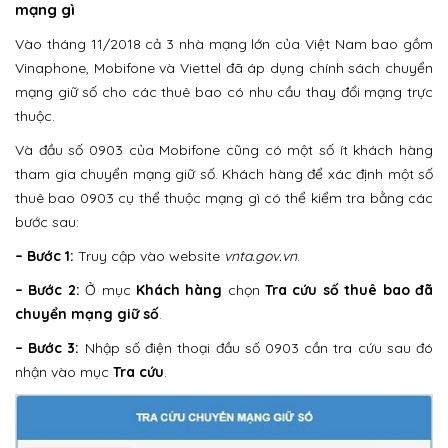
mạng gì
Vào tháng 11/2018 cả 3 nhà mạng lớn của Việt Nam bao gồm
Vinaphone, Mobifone và Viettel đã áp dụng chính sách chuyển
mạng giữ số cho các thuê bao có nhu cầu thay đổi mạng trực
thuộc.
Và đầu số 0903 của Mobifone cũng có một số ít khách hàng
tham gia chuyển mạng giữ số. Khách hàng để xác định một số
thuê bao 0903 cụ thể thuộc mạng gì có thể kiểm tra bằng các
bước sau:
– Bước 1:
Truy cập vào website
vnta.gov.vn
.
– Bước 2:
Ở mục
Khách hàng
chọn
Tra cứu số thuê bao đã
chuyển mạng giữ số
.
– Bước 3:
Nhập số điện thoại đầu số 0903 cần tra cứu sau đó
nhận vào mục
Tra cứu
.