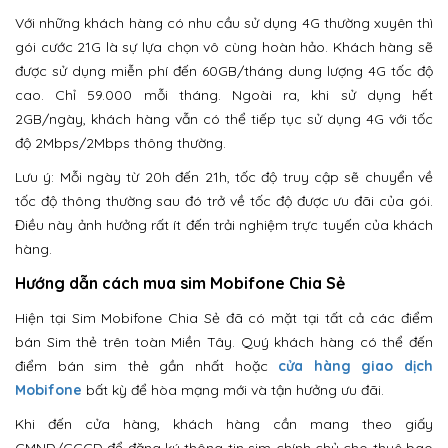
Với những khách hàng có nhu cầu sử dụng 4G thường xuyên thì
gói cước 21G là sự lựa chọn vô cùng hoàn hảo. Khách hàng sẽ
được sử dụng miễn phí đến 60GB/tháng dung lượng 4G tốc độ
cao. Chỉ 59.000 mỗi tháng. Ngoài ra, khi sử dụng hết
2GB/ngày, khách hàng vẫn có thể tiếp tục sử dụng 4G với tốc
độ 2Mbps/2Mbps thông thường.
Lưu ý: Mỗi ngày từ 20h đến 21h, tốc độ truy cập sẽ chuyển về
tốc độ thông thường sau đó trở về tốc độ được ưu đãi của gói.
Điều này ảnh hưởng rất ít đến trải nghiệm trực tuyến của khách
hàng.
Hướng dẫn cách mua sim Mobifone Chia Sẻ
Hiện tại Sim Mobifone Chia Sẻ đã có mặt tại tất cả các điểm
bán Sim thẻ trên toàn Miền Tây. Quý khách hàng có thể đến
điểm bán sim thẻ gần nhất hoặc
cửa hàng giao dịch
Mobifone
bất kỳ để hòa mạng mới và tận hưởng ưu đãi.
Khi đến cửa hàng, khách hàng cần mang theo giấy