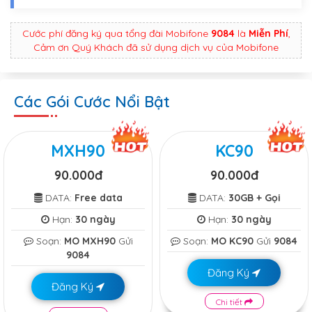
Cước phí đăng ký qua tổng đài Mobifone
9084
là
Miễn Phí
,
Cảm ơn Quý Khách đã sử dụng dịch vụ của Mobifone
Các Gói Cước Nổi Bật
MXH90
KC90
90.000đ
90.000đ
DATA:
Free data
DATA:
30GB + Gọi
Hạn:
30 ngày
Hạn:
30 ngày
Soạn:
MO MXH90
Gửi
Soạn:
MO KC90
Gửi
9084
9084
Đăng Ký
Đăng Ký
Chi tiết