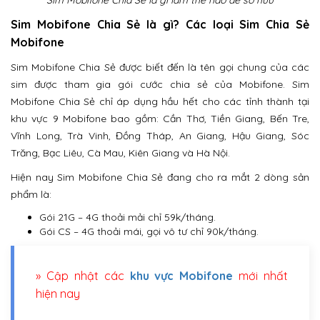
Sim Mobifone Chia Sẻ là gì làm thế nào để sở hữu​
Sim Mobifone Chia Sẻ là gì? Các loại Sim Chia Sẻ
Mobifone
Sim Mobifone Chia Sẻ được biết đến là tên gọi chung của các
sim được tham gia gói cước chia sẻ của Mobifone. Sim
Mobifone Chia Sẻ chỉ áp dụng hầu hết cho các tỉnh thành tại
khu vực 9 Mobifone bao gồm: Cần Thơ, Tiền Giang, Bến Tre,
Vĩnh Long, Trà Vinh, Đồng Tháp, An Giang, Hậu Giang, Sóc
Trăng, Bạc Liêu, Cà Mau, Kiên Giang và Hà Nội.
Hiện nay Sim Mobifone Chia Sẻ đang cho ra mắt 2 dòng sản
phẩm là:
Gói 21G – 4G thoải mải chỉ 59k/tháng.
Gói CS – 4G thoải mái, gọi vô tư chỉ 90k/tháng.
» Cập nhật các
khu vực Mobifone
mới nhất
hiện nay