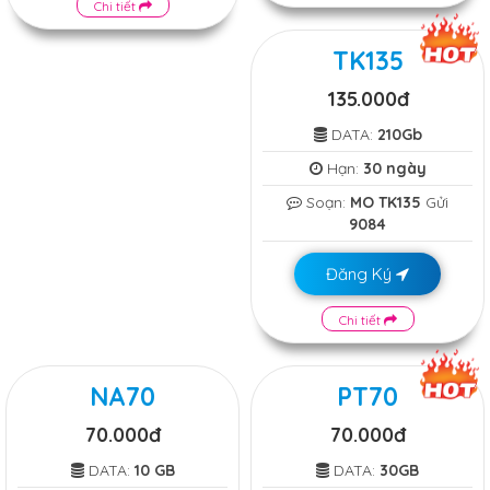
Chi tiết
TK135
135.000đ
DATA:
210Gb
Hạn:
30 ngày
Soạn:
MO TK135
Gửi
9084
Đăng Ký
Chi tiết
NA70
PT70
70.000đ
70.000đ
DATA:
10 GB
DATA:
30GB