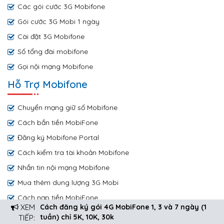
Các gói cước 3G Mobifone
Gói cước 3G Mobi 1 ngày
Cài đặt 3G Mobifone
Số tổng đài mobifone
Gọi nội mạng Mobifone
Hỗ Trợ Mobifone
Chuyển mạng giữ số Mobifone
Cách bắn tiền MobiFone
Đăng ký Mobifone Portal
Cách kiểm tra tài khoản Mobifone
Nhắn tin nội mạng Mobifone
Mua thêm dung lượng 3G Mobi
Cách nạp tiền MobiFone
XEM
Cách đăng ký gói 4G MobiFone 1, 3 và 7 ngày (1
Copyright © 2019 by Mobifone.net.vn
tuần) chỉ 5K, 10K, 30k
TIẾP: