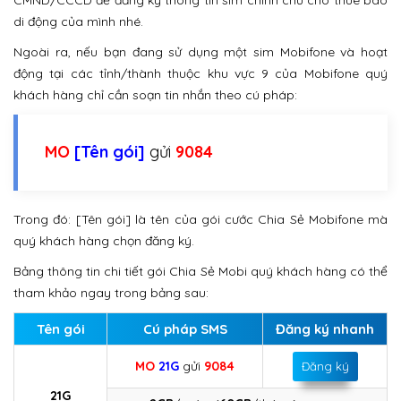
CMND/CCCD để đăng ký thông tin sim chính chủ cho thuê bao
di động của mình nhé.
Ngoài ra, nếu bạn đang sử dụng một sim Mobifone và hoạt
động tại các tỉnh/thành thuộc khu vực 9 của Mobifone quý
khách hàng chỉ cần soạn tin nhắn theo cú pháp:
MO
[Tên gói]
gửi
9084
Trong đó: [Tên gói] là tên của gói cước Chia Sẻ Mobifone mà
quý khách hàng chọn đăng ký.
Bảng thông tin chi tiết gói Chia Sẻ Mobi quý khách hàng có thể
tham khảo ngay trong bảng sau:
Tên gói
Cú pháp SMS
Đăng ký nhanh
MO
21G
gửi
9084
Đăng ký
21G