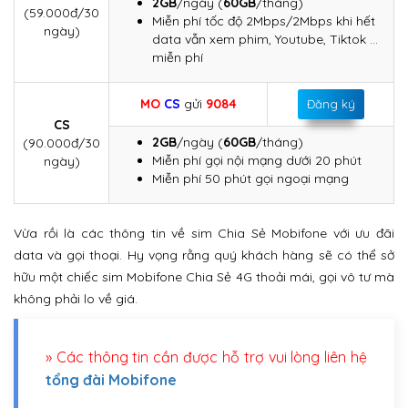
2GB
/ngày (
60GB
/tháng)
(59.000đ/30
Miễn phí tốc độ 2Mbps/2Mbps khi hết
ngày)
data vẫn xem phim, Youtube, Tiktok …
miễn phí
MO
CS
gửi
9084
Đăng ký
CS
2GB
/ngày (
60GB
/tháng)
(90.000đ/30
Miễn phí gọi nội mạng dưới 20 phút
ngày)
Miễn phí 50 phút gọi ngoại mạng
Vừa rồi là các thông tin về sim Chia Sẻ Mobifone với ưu đãi
data và gọi thoại. Hy vọng rằng quý khách hàng sẽ có thể sở
hữu một chiếc sim Mobifone Chia Sẻ 4G thoải mái, gọi vô tư mà
không phải lo về giá.
» Các thông tin cần được hỗ trợ vui lòng liên hệ
tổng đài Mobifone