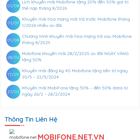
Lịch khuyến mãi Mobifone tặng 20% đến 50% giá trị
01/08
thẻ nạp tháng 8/2026
Khuyến mãi hòa mạng mới trả trước Mobifone tháng
01/01
1/2026 nhiều ưu đãi
Chương trình khuyến mãi hòa mạng trả sau Mobifone
01/08
tháng 8/2025
Mobifone khuyến mãi 28/2/2025 ưu đãi NGÀY VÀNG
28/02
tặng 50%
Khuyến mãi đăng ký 4G Mobifone tặng tiền từ ngày
17/05
20/5 – 22/5/2024
Khuyến mãi MobiFone tặng 30% – đến 50% data từ
27/02
ngày 26/2 – 28/2/2024
Thông Tin Liên Hệ
MOBIFONE.NET.VN