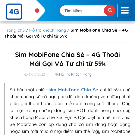
Trang chủ
/
Hỗ trợ khách hàng
/
Sim MobiFone Chia Sẻ – 4G
Thoải Mái Gọi Vô Tư chỉ từ 59k
Sim MobiFone Chia Sẻ – 4G Thoải
Mái Gọi Vô Tư chỉ từ 59k
Hỗ Trợ Khách Hàng
17/11/2022
Sở hữu một chiếc
sim Mobifone Chia Sẻ
chỉ từ 59k quý
khách hàng sẽ có ngay ưu đãi data khủng và những phút
giây gọi thoại hoàn toàn miễn phí trong suốt tháng. Đây
là một trong những dòng sim HOT dành riêng cho quý
khách hàng Mobifone khu vực 9. Đặc biệt hơn hết sim Chia
Sẻ Mobifone còn áp dụng cho cả sim đang hoạt động
hoặc sim mới mua ở mọi điểm sim thẻ. Vậy sim Mobifone