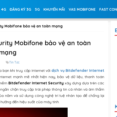
 4G
ĐĂNG KÝ 3G
5G
KHUYẾN MÃI
VAS MOBIFONE
FAST CO
ity Mobifone bảo vệ an toàn mạng
urity Mobifone bảo vệ an toàn
mạng
Tin Tức
 bạn khi truy cập Internet với
dịch vụ Bitdefender Internet
Internet mạnh mẽ nhất hiện nay, bảo vệ dữ liệu, thanh toán
n mềm
Bitdefender Internet Security
xây dựng dựa trên các
ẽ ngăn chặn truy cập trái phép thông tin cá nhân và âm thầm
của năm và sử dụng công nghệ trí tuệ nhân tạo để chống lại
hưởng đến hiệu suất của máy tính.