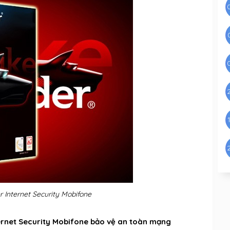
r Internet Security Mobifone
ernet Security Mobifone bảo vệ an toàn mạng