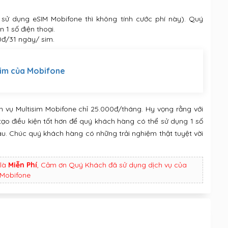
 sử dụng eSIM Mobifone thì không tính cước phí này). Quý
 1 số điện thoại.
0đ/31 ngày/ sim.
sim của Mobifone
ch vụ Multisim Mobifone chỉ 25.000đ/tháng. Hy vọng rằng với
tạo điều kiện tốt hơn để quý khách hàng có thể sử dụng 1 số
nhau. Chúc quý khách hàng có những trải nghiệm thật tuyệt vời
là
Miễn Phí
, Cảm ơn Quý Khách đã sử dụng dịch vụ của
Mobifone