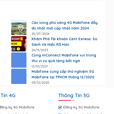
Các vùng phủ sóng 4G Mobifone đầy
đủ nhất mới cập nhật năm 2024
25/07/2024
Khám Phá Tài khoản Cent Exness: So
Sánh Và Hiểu Rõ Hơn
26/11/2023
Cùng mConnect Mobifone vui trung
thu vi vu quà tặng bất ngờ
12/01/2021
Mobifone cung cấp thử nghiệm 5G
Mobifone tại TPHCM tháng 12/2020
09/12/2020
Tin 4G
Thông Tin 3G
đăng ký 4G Mobifone
Đăng ký 3G Mobifone