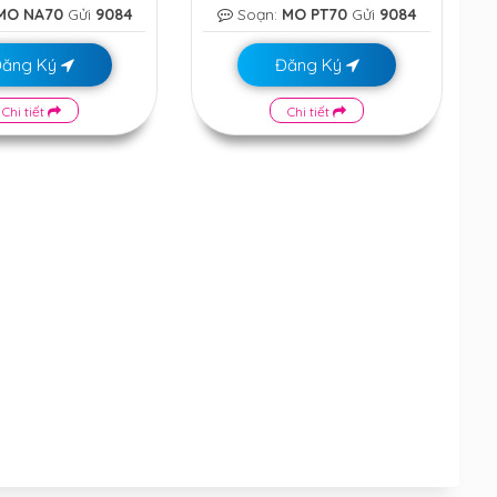
MO NA70
Gửi
9084
Soạn:
MO PT70
Gửi
9084
Đăng Ký
Đăng Ký
Chi tiết
Chi tiết