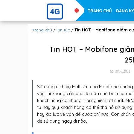
TRANG CHỦ
ĐĂNG KÝ
Trang chủ
/
Tin tức
/
Tin HOT – Mobifone giảm cướ
Tin HOT – Mobifone giảm 
25
18/03/2021
Sử dụng dịch vụ Multisim của Mobifone nhưng bạ
vậy thì không cần phải lo nữa nhé bởi nhà m
khách hàng có những trải nghiệm tốt nhất. Mứ
từ nay quý khách hàng có thể tha hồ sử dụng nh
hay áp lực về vấn để cước phí nữa. Còn chần
để sử dụng ngay đi nào.