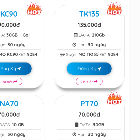
KC90
TK135
90.000đ
135.000đ
TA:
30GB + Gọi
DATA:
210Gb
ạn:
30 ngày
Hạn:
30 ngày
MO KC90
Gửi
9084
Soạn:
MO TK135
Gửi
9084
Đăng Ký
Đăng Ký
Chi tiết
Chi tiết
NA70
PT70
70.000đ
70.000đ
DATA:
10 GB
DATA:
30GB
ạn:
30 ngày
Hạn:
30 ngày