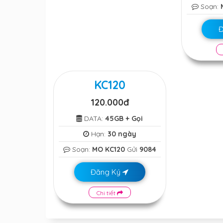
Soạn:
KC120
120.000đ
DATA:
45GB + Gọi
Hạn:
30 ngày
Soạn:
MO KC120
Gửi
9084
Đăng Ký
Chi tiết