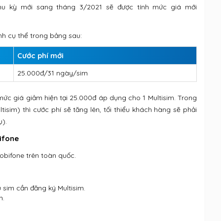
hu kỳ mới sang tháng 3/2021 sẽ được tính mức giá mới
nh cụ thể trong bảng sau:
Cước phí mới
25.000đ/31 ngày/sim
 mức giá giảm hiện tại 25.000đ áp dụng cho 1 Multisim. Trong
sim) thì cước phí sẽ tăng lên, tối thiểu khách hàng sẽ phải
ụ).
ifone
obifone trên toàn quốc.
sim cần đăng ký Multisim.
m.