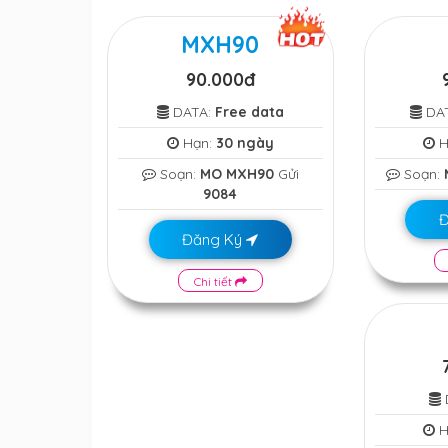
MXH90
90.000đ
DATA:
Free data
DA
Hạn:
30 ngày
H
Soạn:
MO MXH90
Gửi
Soạn:
9084
Đăng Ký
Chi tiết
H