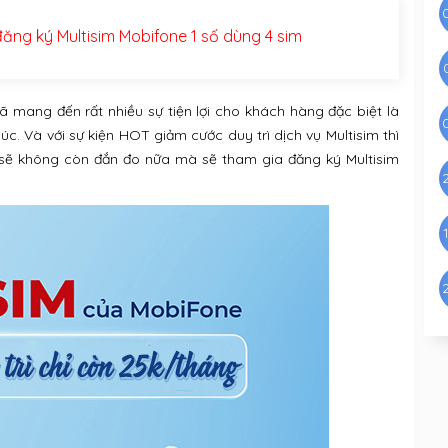
ăng ký Multisim Mobifone 1 số dùng 4 sim
 mang đến rất nhiều sự tiện lợi cho khách hàng đặc biệt là
úc. Và với sự kiện HOT giảm cước duy trì dịch vụ Multisim thì
 sẽ không còn đắn đo nữa mà sẽ tham gia đăng ký Multisim