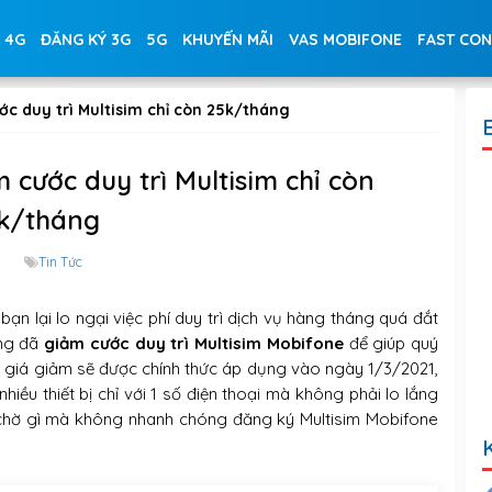
 4G
ĐĂNG KÝ 3G
5G
KHUYẾN MÃI
VAS MOBIFONE
FAST CO
c duy trì Multisim chỉ còn 25k/tháng
cước duy trì Multisim chỉ còn
k/tháng
Tin Tức
n lại lo ngại việc phí duy trì dịch vụ hàng tháng quá đắt
àng đã
giảm cước duy trì Multisim Mobifone
để giúp quý
c giá giảm sẽ được chính thức áp dụng vào ngày 1/3/2021,
iều thiết bị chỉ với 1 số điện thoại mà không phải lo lắng
 chờ gì mà không nhanh chóng đăng ký Multisim Mobifone