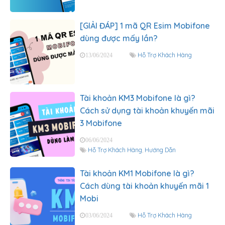
[GIẢI ĐÁP] 1 mã QR Esim Mobifone
dùng được mấy lần?
Hỗ Trợ Khách Hàng
13/06/2024
Tài khoản KM3 Mobifone là gì?
Cách sử dụng tài khoản khuyến mãi
3 Mobifone
06/06/2024
Hỗ Trợ Khách Hàng
,
Hướng Dẫn
Tài khoản KM1 Mobifone là gì?
Cách dùng tài khoản khuyến mãi 1
Mobi
Hỗ Trợ Khách Hàng
03/06/2024