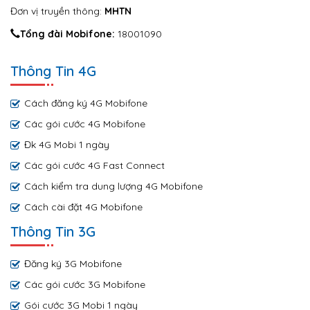
Đơn vị truyền thông:
MHTN
Tổng đài Mobifone:
18001090
Thông Tin 4G
Cách đăng ký 4G Mobifone
Các gói cước 4G Mobifone
Đk 4G Mobi 1 ngày
Các gói cước 4G Fast Connect
Cách kiểm tra dung lượng 4G Mobifone
Cách cài đặt 4G Mobifone
Thông Tin 3G
Đăng ký 3G Mobifone
Các gói cước 3G Mobifone
Gói cước 3G Mobi 1 ngày