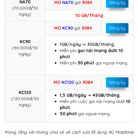
NA70
MO
NA70
gửi
9084
Đăng ký
(70.000đ
/
30
ngày)
10 GB/Tháng
MO
KC90
gửi
9084
Đăng ký
KC90
1GB/ngày
⇒
30GB/tháng.
(90.000đ/30
Miễn phí
gọi nội mạng dưới 10
ngày)
phút.
Miễn phí
30 phút
gọi ngoại mạng.
MO
KC120
gửi
9084
Đăng ký
KC120
1,5 GB/ngày
⇒
45GB/tháng.
(120.000đ/30
Miễn phí cuộc gọi nội mạng dưới
10
ngày)
phút.
50 phút
gọi ngoại mạng.
Mong rằng với những chia sẻ về cách sửa lỗi dùng 4G Mobifone