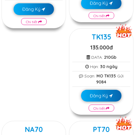
Đăng Ký
Đăng Ký
Chi tiết
Chi tiết
TK135
135.000đ
DATA:
210Gb
Hạn:
30 ngày
Soạn:
MO TK135
Gửi
9084
Đăng Ký
Chi tiết
NA70
PT70