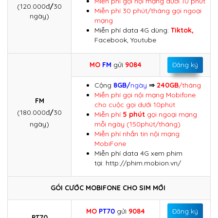
Miễn phí gọi nội mạng dưới 10 phút
(120.000đ
/
30
Miễn phí 30 phút/tháng gọi ngoại
ngày)
mạng
Miễn phí data 4G dùng:
Tiktok,
Facebook, Youtube
MO
FM
gửi
9084
Đăng ký
Cộng
8GB/
ngày
⇒
240GB
/tháng
Miễn phí gọi nội mạng Mobifone
FM
cho cuộc gọi dưới 10phút
(180.000đ
/
30
Miễn phí
5 phút
gọi ngoại mạng
ngày)
mỗi ngày (150phút/tháng)
Miễn phí nhắn tin nội mạng
MobiFone
Miễn phí data 4G xem phim
tại: http://phim.mobion.vn/
GÓI CƯỚC MOBIFONE CHO SIM MỚI
MO
PT70
gửi
9084
Đăng ký
PT70