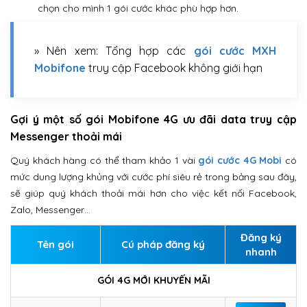
chọn cho mình 1 gói cước khác phù hợp hơn.
» Nên xem: Tổng hợp các
gói cước MXH
Mobifone
truy cập Facebook không giới hạn
Gợi ý một số gói Mobifone 4G ưu đãi data truy cập
Messenger thoải mái
Quý khách hàng có thể tham khảo 1 vài
gói cước 4G Mobi
có
mức dung lượng khủng với cước phí siêu rẻ trong bảng sau đây,
sẽ giúp quý khách thoải mái hơn cho việc kết nối Facebook,
Zalo, Messenger…
Đăng ký
Tên gói
Cú pháp đăng ký
nhanh
GÓI 4G MỚI KHUYẾN MÃI