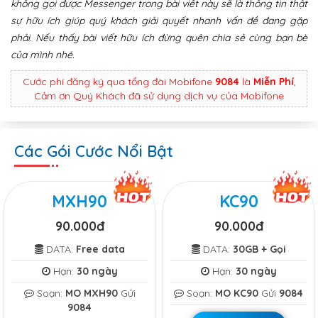
không gọi được Messenger trong bài viết này sẽ là thông tin thật
sự hữu ích giúp quý khách giải quyết nhanh vấn đề đang gặp
phải. Nếu thấy bài viết hữu ích đừng quên chia sẻ cùng bạn bè
của mình nhé.
Cước phí đăng ký qua tổng đài Mobifone
9084
là
Miễn Phí
,
Cảm ơn Quý Khách đã sử dụng dịch vụ của Mobifone
Các Gói Cước Nổi Bật
MXH90
KC90
90.000đ
90.000đ
DATA:
Free data
DATA:
30GB + Gọi
Hạn:
30 ngày
Hạn:
30 ngày
Soạn:
MO MXH90
Gửi
Soạn:
MO KC90
Gửi
9084
9084