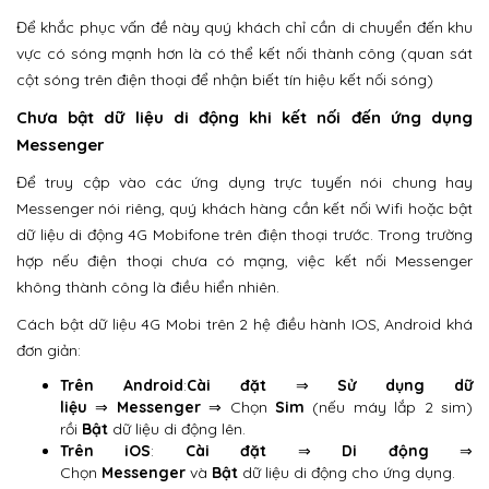
Để khắc phục vấn đề này quý khách chỉ cần di chuyển đến khu
vực có sóng mạnh hơn là có thể kết nối thành công (quan sát
cột sóng trên điện thoại để nhận biết tín hiệu kết nối sóng)
Chưa bật dữ liệu di động khi kết nối đến ứng dụng
Messenger
Để truy cập vào các ứng dụng trực tuyến nói chung hay
Messenger nói riêng, quý khách hàng cần kết nối Wifi hoặc bật
dữ liệu di động 4G Mobifone trên điện thoại trước. Trong trường
hợp nếu điện thoại chưa có mạng, việc kết nối Messenger
không thành công là điều hiển nhiên.
Cách bật dữ liệu 4G Mobi trên 2 hệ điều hành IOS, Android khá
đơn giản:
Trên Android
:
Cài đặt
⇒
Sử dụng dữ
liệu
⇒
Messenger
⇒ Chọn
Sim
(nếu máy lắp 2 sim)
rồi
Bật
dữ liệu di động lên.
Trên iOS
:
Cài đặt
⇒
Di động
⇒
Chọn
Messenger
và
Bật
dữ liệu di động cho ứng dụng.