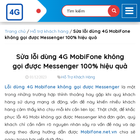
Trang chủ
/
Hỗ trợ khách hàng
/
Sửa lỗi dùng 4G MobiFone
không gọi được Messenger 100% hiệu quả
Sửa lỗi dùng 4G MobiFone không
gọi được Messenger 100% hiệu quả
Hỗ Trợ Khách Hàng
01/12/2023
Lỗi dùng 4G Mobifone không gọi được Messenger
là một
trong những trường hợp thỉnh thoảng hay gặp khi quý khách
hàng sử dụng mạng di động, vấn đề này khiến nhiều khách
hàng cảm thấy khó chịu mỗi khi cần liên lạc. Thật chất, để khắc
phục lỗi 4G Mobi không gọi được Messenger khá đơn giản, quý
khách chỉ cần nắm rõ nguyên nhân xảy ra vấn đề này và áp
dụng theo đúng hướng dẫn được
Mobifone.net.vn
chia sẻ
ngay trong bài viết dưới đây.