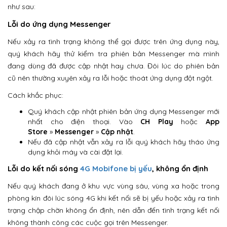
như sau:
Lỗi do ứng dụng Messenger
Nếu xảy ra tình trạng không thể gọi được trên ứng dụng này,
quý khách hãy thử kiểm tra phiên bản Messenger mà mình
đang dùng đã được cập nhật hay chưa. Đôi lúc do phiên bản
cũ nên thường xuyên xảy ra lỗi hoặc thoát ứng dụng đột ngột.
Cách khắc phục:
Quý khách cập nhật phiên bản ứng dụng Messenger mới
nhất cho điện thoại. Vào
CH Play
hoặc
App
Store
»
Messenger
»
Cập nhật
.
Nếu đã cập nhật vẫn xảy ra lỗi quý khách hãy tháo ứng
dụng khỏi máy và cài đặt lại.
Lỗi do kết nối sóng
4G Mobifone bị yếu
, không ổn định
Nếu quý khách đang ở khu vực vùng sâu, vùng xa hoặc trong
phòng kín đôi lúc sóng 4G khi kết nối sẽ bị yếu hoặc xảy ra tình
trạng chập chờn không ổn định, nên dẫn đến tình trạng kết nối
không thành công các cuộc gọi trên Messenger.