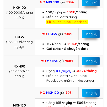
MO
MXH100
gửi
9084
Đăng ký
MXH100
1GB
/ngày ⇒
30GB
/tháng
(100.000đ/tháng
Miễn phí data dùng
ngày)
TikTok, Youtube, Facebook
MO
TK135
gửi
9084
Đăng ký
TK135
(135.000đ/tháng
7GB
/ngày ⇒
210GB
/tháng
ngày)
Gói cước 4G chuyên data
MO
MXH90
gửi
9084
Đăng ký
MXH90
Cộng
1GB
/ngà
y
⇒
30GB
/
tháng
(90.000đ
/
30
Miễn phí data 4G Youtube,
ngày)
Facebook, nhắn tin Messenger
MO
MXH120
gửi
9084
Đăng ký
Cộng
1GB/ngày
⇒
30GB
/tháng
MXH120