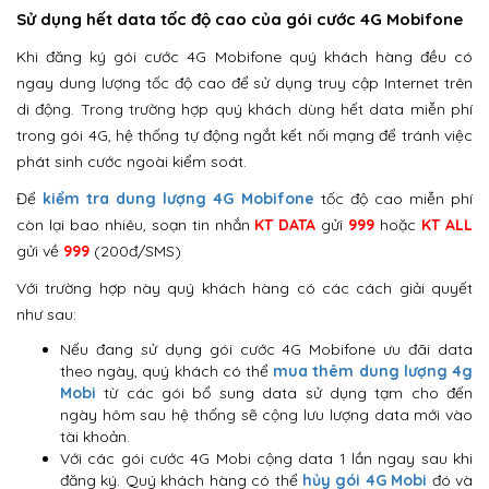
Sử dụng hết data tốc độ cao của gói cước 4G Mobifone
Khi đăng ký gói cước 4G Mobifone quý khách hàng đều có
ngay dung lượng tốc độ cao để sử dụng truy cập Internet trên
di động. Trong trường hợp quý khách dùng hết data miễn phí
trong gói 4G, hệ thống tự động ngắt kết nối mạng để tránh việc
phát sinh cước ngoài kiểm soát.
Để
kiểm tra dung lượng 4G Mobifone
tốc độ cao miễn phí
còn lại bao nhiêu, soạn tin nhắn
KT DATA
gửi
999
hoặc
KT ALL
gửi về
999
(200đ/SMS)
Với trường hợp này quý khách hàng có các cách giải quyết
như sau:
Nếu đang sử dụng gói cước 4G Mobifone ưu đãi data
theo ngày, quý khách có thể
mua thêm dung lượng 4g
Mobi
từ các gói bổ sung data sử dụng tạm cho đến
ngày hôm sau hệ thống sẽ cộng lưu lượng data mới vào
tài khoản.
Với các gói cước 4G Mobi cộng data 1 lần ngay sau khi
đăng ký. Quý khách hàng có thể
hủy gói 4G Mobi
đó và