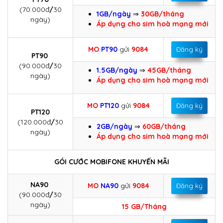
(70.000đ
/
30
1GB/ngày
⇒
30GB/tháng
ngày)
Áp dụng cho sim hoà mạng mới
MO
PT90
gửi
9084
Đăng ký
PT90
(90.000đ
/
30
1.5GB/ngày
⇒
45GB/tháng
ngày)
Áp dụng cho sim hoà mạng mới
MO
PT120
gửi
9084
Đăng ký
PT120
(120.000đ
/
30
2GB/ngày
⇒
60GB/tháng
ngày)
Áp dụng cho sim hoà mạng mới
GÓI CƯỚC MOBIFONE KHUYẾN MÃI
NA90
MO
NA90
gửi
9084
Đăng ký
(90.000đ
/
30
ngày)
15 GB/Tháng