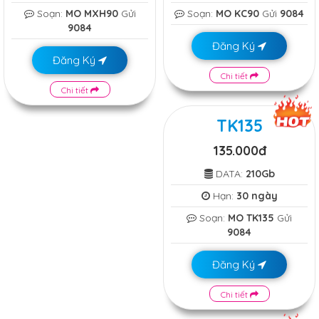
Soạn:
MO MXH90
Gửi
Soạn:
MO KC90
Gửi
9084
9084
Đăng Ký
Đăng Ký
Chi tiết
Chi tiết
TK135
135.000đ
DATA:
210Gb
Hạn:
30 ngày
Soạn:
MO TK135
Gửi
9084
Đăng Ký
Chi tiết