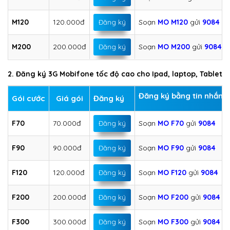
M120
120.000đ
Soạn
MO M120
gửi
9084
Đăng ký
M200
200.000đ
Soạn
MO M200
gửi
9084
Đăng ký
2. Đăng ký 3G Mobifone tốc độ cao cho Ipad, laptop, Tablet
Đăng ký bằng tin nhắn
Gói cước
Giá gói
Đăng ký
F70
70.000đ
Soạn
MO
F70
gửi
9084
Đăng ký
F90
90.000đ
Soạn
MO
F90
gửi
9084
Đăng ký
F120
120.000đ
Soạn
MO
F120
gửi
9084
Đăng ký
F200
200.000đ
Soạn
MO
F200
gửi
9084
Đăng ký
F300
300.000đ
Soạn
MO
F300
gửi
9084
Đăng ký