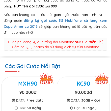
cước mới thì cần phải huỷ cước đã đăng ký trước đó với cú
pháp:
HUY Tên gói cước
gửi
999.
Nếu bạn không có nhiều thời gian ngồi trước màn hình tivi thì
đừng quên
đăng ký gói cước 3G Mobifone xả láng xem
Copa America 2016
sẽ giúp bạn không bỏ lỡ bất kỳ trận cầu
đỉnh cao nào nhé!
Cước phí đăng ký qua tổng đài Mobifone
9084
là
Miễn Phí
,
Cảm ơn Quý Khách đã sử dụng dịch vụ của Mobifone
Các Gói Cước Nổi Bật
MXH90
KC90
90.000đ
90.000đ
DATA:
Free data
DATA:
30GB + Gọi
Hạn:
30 ngày
Hạn:
30 ngày