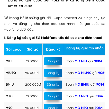
Đăng ký gói cước 3G Mobifone xả láng xem Copa
America 2016
Để không bỏ lỡ những giải đấu Copa America 2016 bạn hãy lựa
chọn và đăng ký cho thuê bao của mình một gói cước 3G
Mobifone dưới đây:
1. Đăng ký các gói 3G Mobifone tốc độ cao cho điện thoại
Đăng ký qua tin nhắn
Gói cước
Giá gói
Đăng ký
MIU
70.000đ
Soạn
MO MIU
gửi
9084
Đăng ký
MIU90
90.000đ
Soạn
MO MIU90
gửi
9084
Đăng ký
BMIU
200.000đ
Soạn
MO BMIU
gửi
9084
Đăng ký
M70
70.000đ
Soạn
MO M70
gửi
9084
Đăng ký
M90
90.000đ
Soạn
MO M90
gửi
9084
Đăng ký