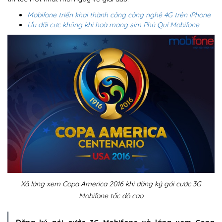
Mobifone triển khai thành công công nghệ 4G trên iPhone
Ưu đãi cực khủng khi hoà mạng sim Phú Quí Mobifone
Xả láng xem Copa America 2016 khi đăng ký gói cước 3G
Mobifone tốc độ cao