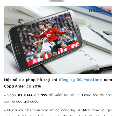
Một số cú pháp hỗ trợ khi
đăng ký 3G Mobifone
xem
Copa America 2016
– Soạn:
KT DATA
gửi
999
để kiểm tra số lưu lượng tốc độ cao
còn lại của gói cước.
– Ngoài ra nếu thuê bao muốn đăng ký 3G Mobifone với gói