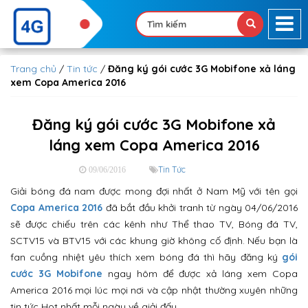
Trang chủ
/
Tin tức
/
Đăng ký gói cước 3G Mobifone xả láng
xem Copa America 2016
Đăng ký gói cước 3G Mobifone xả
láng xem Copa America 2016
Tin Tức
09/06/2016
Giải bóng đá nam được mong đợi nhất ở Nam Mỹ với tên gọi
Copa America 2016
đã bắt đầu khởi tranh từ ngày 04/06/2016
sẽ được chiếu trên các kênh như Thể thao TV, Bóng đá TV,
SCTV15 và BTV15 với các khung giờ không cố định. Nếu bạn là
fan cuồng nhiệt yêu thích xem bóng đá thì hãy đăng ký
gói
cước 3G Mobifone
ngay hôm để được xả láng xem Copa
America 2016 mọi lúc mọi nơi và cập nhật thường xuyên những
tin tức Hot nhất mỗi ngày về giải đấu.