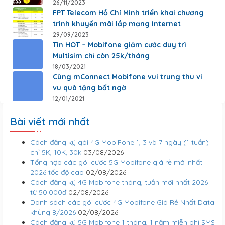
26/11/2023
FPT Telecom Hồ Chí Minh triển khai chương
trình khuyến mãi lắp mạng Internet
29/09/2023
Tin HOT – Mobifone giảm cước duy trì
Multisim chỉ còn 25k/tháng
18/03/2021
Cùng mConnect Mobifone vui trung thu vi
vu quà tặng bất ngờ
12/01/2021
Bài viết mới nhất
Cách đăng ký gói 4G MobiFone 1, 3 và 7 ngày (1 tuần)
chỉ 5K, 10K, 30k
03/08/2026
Tổng hợp các gói cước 5G Mobifone giá rẻ mới nhất
2026 tốc độ cao
02/08/2026
Cách đăng ký 4G Mobifone tháng, tuần mới nhất 2026
từ 50.000đ
02/08/2026
Danh sách các gói cước 4G Mobifone Giá Rẻ Nhất Data
khủng 8/2026
02/08/2026
Cách đăng ký 5G Mobifone 1 tháng, 1 năm miễn phí SMS